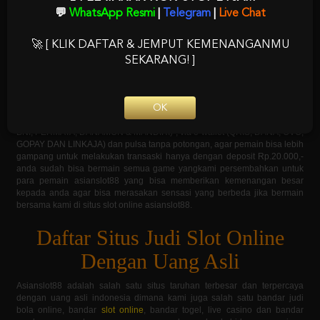
terpercaya saat ini di indonesia dengan server thailand, dimana kami
💬
WhatsApp Resmi
|
Telegram
|
Live Chat
adalah salah satu situs slot88, slot777 online dan mencakup sebagai
bandar togel, poker, casino dan bola terpercaya. asianslot88 sekarang
hadir dengan permainan terlengkap yang dapat kalian nikmati semua
🚀 [ KLIK DAFTAR & JEMPUT KEMENANGANMU
permainan yang kami persembahkan kepada anda semua, kami juga
SEKARANG! ]
menyediakan pelayanan 24 jam non stop yang dapatkan anda hubungi
melalui livechat, telegram, media sosial seperti facebook, instagram dan
twitter.
OK
sekarang ini Asianslot88 sudah memperbaharui sistem transaksi deposit
yang dapat kalian gunakan untuk deposit melalui via bank (BCA, BRI,
BNI, PERMATA, DANAMON & MANDIRI) , via e-wallet (QRIS, DANA, OVO,
GOPAY DAN LINKAJA) dan pulsa tanpa potongan, agar pemain bisa lebih
gampang untuk melakukan transaski hanya dengan deposit Rp.20.000,-
anda sudah bisa bermain semua game yangkami persembahkan untuk
para pemain asianslot88 yang bisa memberikan kemenangan besar
kepada anda agar bisa merasakan sensasi yang berbeda jika bermain
bersama kami di situs slot online asianslot88.
Daftar Situs Judi Slot Online
Dengan Uang Asli
Asianslot88 adalah salah satu situs taruhan terbesar dan terpercaya
dengan uang asli indonesia dimana kami juga salah satu bandar judi
bola online, bandar
slot online
, bandar togel, live casino dan bandar