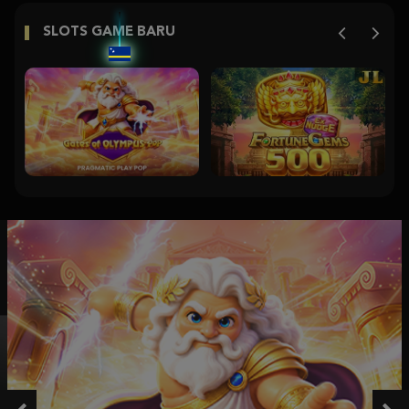
SLOTS GAME BARU
Gates of Olympus Super Scatter
alis****a
IDR
1,357,650.00
Starlight Princess Super Scatter
bu****7
IDR
1,063,300.00
Gates of Olympus 1000
fati****d
IDR
911,250.00
Starlight Princess™ 1000
mus****r
IDR
826,400.00
Gates of Olympus 1000 Dice
bu****7