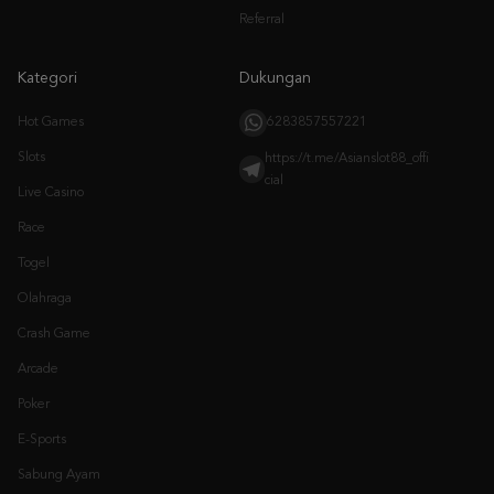
Referral
Kategori
Dukungan
Hot Games
6283857557221
Slots
https://t.me/Asianslot88_offi
cial
Live Casino
Race
Togel
Olahraga
Crash Game
Arcade
Poker
E-Sports
Sabung Ayam