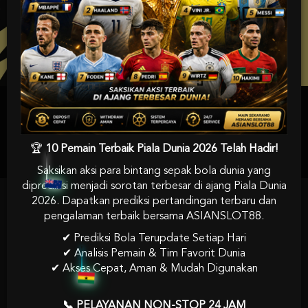
🏆
10 Pemain Terbaik Piala Dunia 2026 Telah Hadir!
Saksikan aksi para bintang sepak bola dunia yang
diprediksi menjadi sorotan terbesar di ajang Piala Dunia
2026. Dapatkan prediksi pertandingan terbaru dan
ASIANSLOT88 : Slot88 Situs Game Slot Gacor
pengalaman terbaik bersama ASIANSLOT88.
Online & Daftar Slot777 Terpercaya
✔ Prediksi Bola Terupdate Setiap Hari
Bermain Game Slot gacor dan
✔ Analisis Pemain & Tim Favorit Dunia
✔ Akses Cepat, Aman & Mudah Digunakan
slot88 Terpercaya Di Asianslot88
ASIANSLOT88
Merupakan situs resmi Game slot gacor online terbaik dan
📞 PELAYANAN NON-STOP 24 JAM