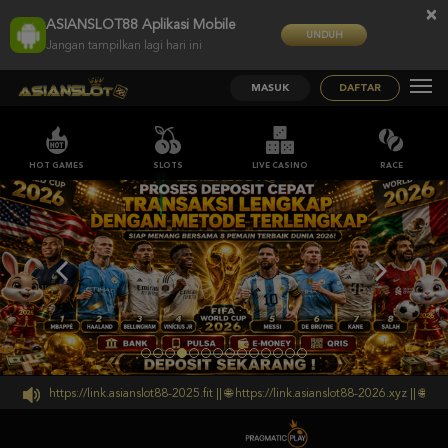
×
ASIANSLOT88 Aplikasi Mobile
UNDUH
Jangan tampilkan lagi hari ini
MASUK
DAFTAR
HOT GAMES
SLOTS
LIVE CASINO
RACE
🌐 https://link.asianslot88-2025.fit || 🌐 https://link.asianslot88-2026.xyz || 🌐 