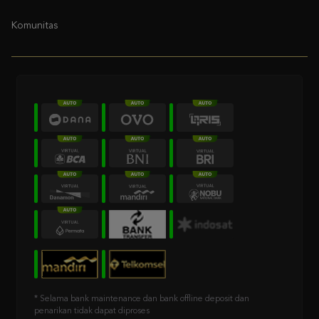
Komunitas
* Selama bank maintenance dan bank offline deposit dan
penarikan tidak dapat diproses