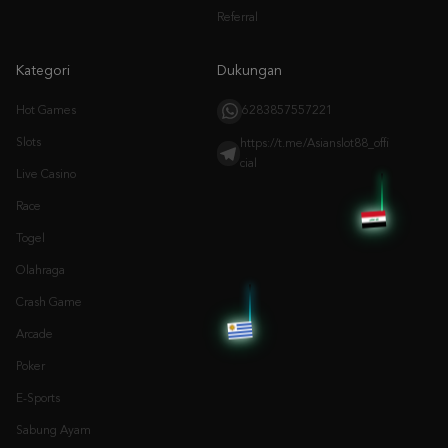
Referral
Kategori
Dukungan
Hot Games
6283857557221
Slots
https://t.me/Asianslot88_offi
cial
Live Casino
Race
Togel
Olahraga
Crash Game
Arcade
Poker
E-Sports
Sabung Ayam