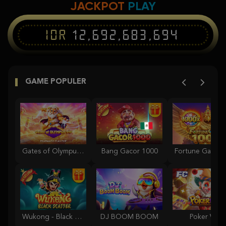
JACKPOT
PLAY
IDR
12,692,683,694
GAME POPULER
Gates of Olympus POP
Bang Gacor 1000
Wukong - Black Scatter
DJ BOOM BOOM
Poker Win