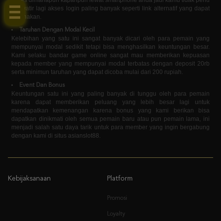
khawatir lagi akses login paling banyak seperti link alternatif yang dapat
digunakan.
Taruhan Dengan Modal Kecil
Kelebihan yang satu ini sangat banyak dicari oleh para pemain yang
mempunyai modal sedikit tetapi bisa menghasilkan keuntungan besar.
Kami selaku bandar game online sangat mau memberikan kepuasan
kepada member yang mempunyai modal terbatas dengan deposit 20rb
serta minimun taruhan yang dapat dicoba mulai dari 200 rupiah.
Event Dan Bonus
Keuntungan satu ini yang paling banyak di tunggu oleh para pemain
karena dapat memberikan peluang yang lebih besar lagi untuk
mendapatkan kemenangan karena bonus yang kami berikan bisa
dapatkan dinikmati oleh semua pemain baru atau pun pemain lama, ini
menjadi salah satu daya tarik untuk para member yang ingin bergabung
dengan kami di situs asianslot88.
Kebijaksanaan
Platform
Promosi
Loyalty