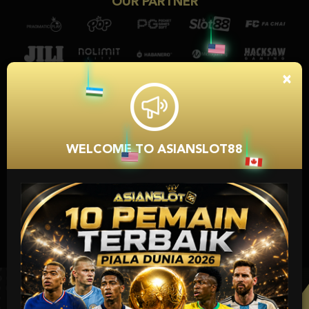
OUR PARTNER
×
WELCOME TO ASIANSLOT88