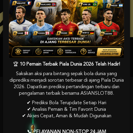
🏆
10 Pemain Terbaik Piala Dunia 2026 Telah Hadir!
Saksikan aksi para bintang sepak bola dunia yang
diprediksi menjadi sorotan terbesar di ajang Piala Dunia
2026. Dapatkan prediksi pertandingan terbaru dan
ASIANSLOT88 : Slot88 Situs Game Slot Gacor
pengalaman terbaik bersama ASIANSLOT88.
Online & Daftar Slot777 Terpercaya
✔ Prediksi Bola Terupdate Setiap Hari
Bermain Game Slot gacor dan
✔ Analisis Pemain & Tim Favorit Dunia
✔ Akses Cepat, Aman & Mudah Digunakan
slot88 Terpercaya Di Asianslot88
ASIANSLOT88
Merupakan situs resmi Game slot gacor online terbaik dan
📞 PELAYANAN NON-STOP 24 JAM