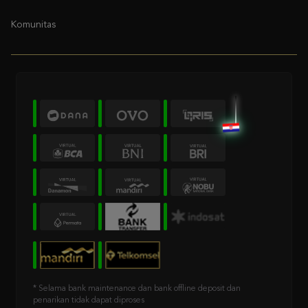
Komunitas
* Selama bank maintenance dan bank offline deposit dan
penarikan tidak dapat diproses