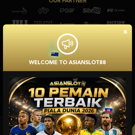
OUR PARTNER
×
WELCOME TO ASIANSLOT88