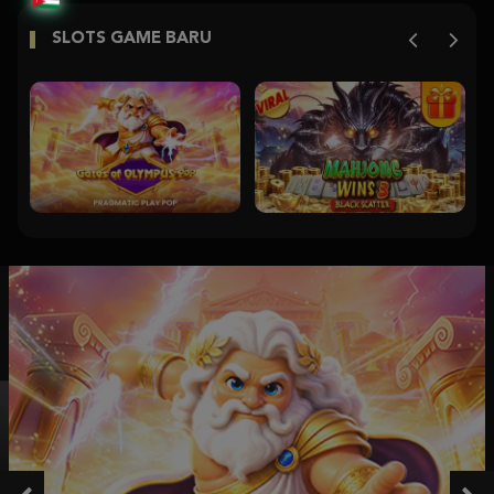
IDR
1,355,200.00
SLOTS GAME BARU
Gates of Olympus 1000
ri****0
IDR
953,600.00
5 Lions Megaways
safri****2
IDR
762,400.00
Starlight Princess
s***1
IDR
714,520.00
Gates of Olympus 1000
ri****0
IDR
691,400.00
Gates of Olympus Super Scatter