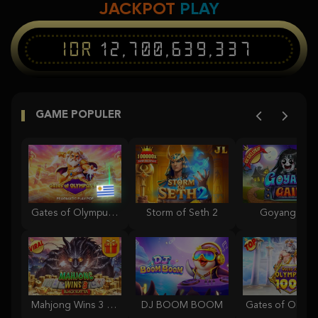
JACKPOT
PLAY
IDR
12,700,639,337
GAME POPULER
Gates of Olympus POP
Storm of Seth 2
Goyang Gai
Mahjong Wins 3 – Black Scatter
DJ BOOM BOOM