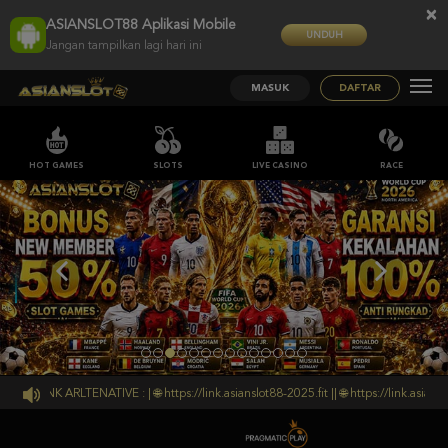
×
ASIANSLOT88 Aplikasi Mobile
UNDUH
Jangan tampilkan lagi hari ini
MASUK
DAFTAR
HOT GAMES
SLOTS
LIVE CASINO
RACE
 LINK ARLTENATIVE : | 🌐 https://link.asianslot88-2025.fit || 🌐 https://link.asian