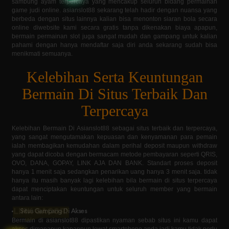
sambung ayam terpercaya yang mencakup seluruh bidang permainan
game judi online. asianslot88 sekarang telah hadir dengan nuansa yang
berbeda dengan situs lainnya kalian bisa menonton siaran bola secara
online diwebsite kami secara gratis tanpa dikenakan biaya apapun,
bermain permainan slot juga sangat mudah dan gampang untuk kalian
pahami dengan hanya mendaftar saja diri anda sekarang sudah bisa
menikmati semuanya.
Kelebihan Serta Keuntungan
Bermain Di Situs Terbaik Dan
Terpercaya
Kelebihan Bermain Di Asianslot88 sebagai situs terbaik dan terpercaya,
yang sangat mengutamakan kepuasan dan kenyamanan para pemain
ialah membagikan kemudahan dalam perihal deposit maupun withdraw
yang dapat dicoba dengan bermacam metode pembayaran seperti QRIS,
OVO, DANA, GOPAY, LINK AJA DAN BANK. Standart proses deposit
hanya 1 menit saja sedangkan penarikan uang hanya 3 menit saja. tidak
hanya itu masih banyak lagi kelebihan bila bermain di situs terpercaya
dapat menciptakan keuntungan untuk seluruh member yang bermain
antara lain:
LINK GACOR!
Situs Gampang Di Akses
Bermain di asianslot88 dipastikan nyaman sebab situs ini kamu dapat
akses dimanapun kapanpun lewat smartphone anda jadi kamu tidak perlu