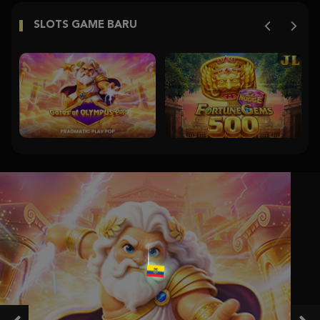
SLOTS GAME BARU
Gates of Olympus 1000
atok****h
IDR
1,139,700.00
Sweet Bonanza
ava****2
IDR
1,005,510.00
Gates of Olympus 1000
aweja****a
IDR
835,400.00
Gates of Gatot Kaca Super
Scatter
bu****7
IDR
833,750.00
Gates of Olympus Super Scatter