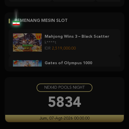
PEMENANG MESIN SLOT
Mahjong Wins 3 – Black Scatter
k****t
IDR
2,519,000.00
Gates of Olympus 1000
aweja****a
IDR
1,984,200.00
NEX4D POOLS NIGHT
Gates of Olympus 1000
aweja****a
5834
IDR
1,433,000.00
Starlight Princess Super Scatter
Jum, 07-Agt-2026 00.00.00
bu****7
IDR
1,411,200.00