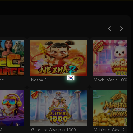
ec
Nezha 2
Mochi Mania 1000
M
Gates of Olympus 1000
Mahjong Ways 2