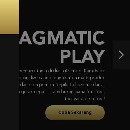
Mahjong Wins 3 – Black
Scatter
lam****a
IDR
1,484,000.00
Christmas Carol
FAT PANDA
Megaways
ri****0
Nex
IDR
1,081,200.00
slot brand dari Pragmatic Play yang bold dan penuh
nyita perhatian dan kasih gameplay seru yang nggak
Mahjong Wins 3 – Black
yang meledak-ledak, visual yang kece, dan potensi
Scatter
da bukan cuma hiburan, tapi pembawa hoki sejati!
s***a
IDR
1,050,500.00
Coba Sekarang