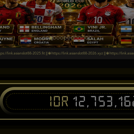
slot88-2025.fit || 🌐 https://link.asianslot88-2026.xyz || 🌐 https://link.asianslo
IDR
12,753,1