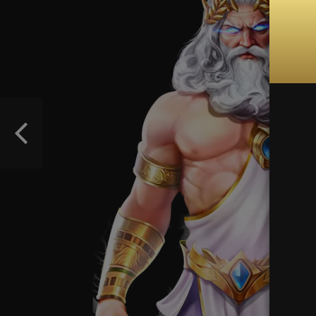
Previous