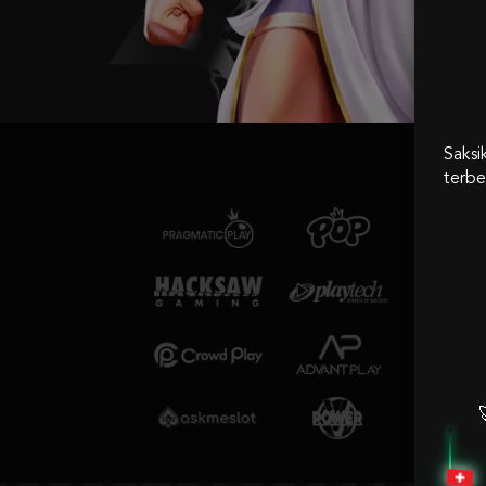
Saksi
terbe