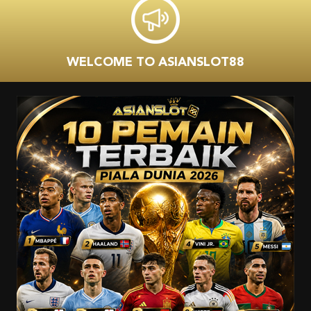
WELCOME TO ASIANSLOT88
Fat Panda adalah 
impact! Dirancang buat 
ketebak. Dengan energi 
menang besar—Fat Pan