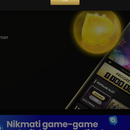
OK
P
aman