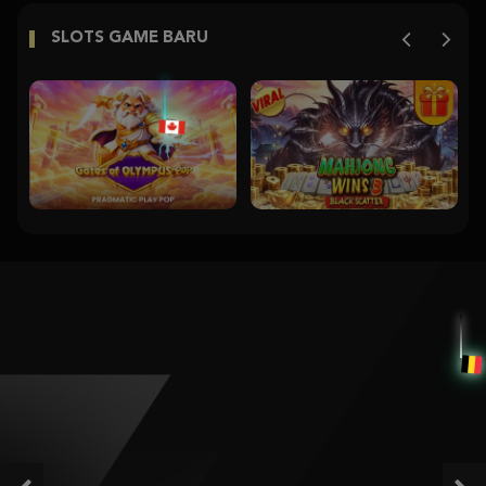
SLOTS GAME BARU
Gates of Olympus 1000
com****e
IDR
1,387,400.00
Gates of Olympus 1000
de****1
IDR
1,200,700.00
Gates of Olympus 1000
com****e
IDR
891,000.00
Gates of Olympus 1000
iqbala****8
IDR
796,600.00
Mahjong Wins 3 – Black Scatter
k****t