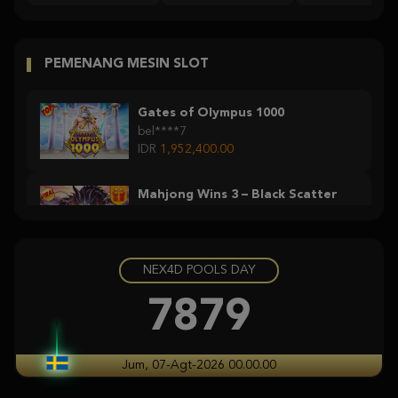
PEMENANG MESIN SLOT
Gates of Olympus 1000
bel****7
IDR
1,952,400.00
Mahjong Wins 3 – Black Scatter
lam****a
IDR
1,791,000.00
NEX4D POOLS DAY
Gates of Olympus 1000
com****e
7879
IDR
1,607,000.00
Gates of Olympus 1000
Jum, 07-Agt-2026 00.00.00
firmanm****n
IDR
1,398,800.00