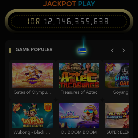
JACKPOT
PLAY
IDR
12,746,355,638
GAME POPULER
Gates of Olympus POP
Treasures of Aztec
Goyang Gai
Wukong - Black Scatter
DJ BOOM BOOM