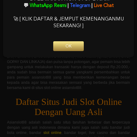
terpercaya saat ini di indonesia dengan server thailand, dimana kami
💬
WhatsApp Resmi
|
Telegram
|
Live Chat
adalah salah satu situs slot88, slot777 online dan mencakup sebagai
bandar togel, poker, casino dan bola terpercaya. asianslot88 sekarang
hadir dengan permainan terlengkap yang dapat kalian nikmati semua
🚀 [ KLIK DAFTAR & JEMPUT KEMENANGANMU
permainan yang kami persembahkan kepada anda semua, kami juga
SEKARANG! ]
menyediakan pelayanan 24 jam non stop yang dapatkan anda hubungi
melalui livechat, telegram, media sosial seperti facebook, instagram dan
twitter.
OK
sekarang ini Asianslot88 sudah memperbaharui sistem transaksi deposit
yang dapat kalian gunakan untuk deposit melalui via bank (BCA, BRI,
BNI, PERMATA, DANAMON & MANDIRI) , via e-wallet (QRIS, DANA, OVO,
GOPAY DAN LINKAJA) dan pulsa tanpa potongan, agar pemain bisa lebih
gampang untuk melakukan transaski hanya dengan deposit Rp.20.000,-
anda sudah bisa bermain semua game yangkami persembahkan untuk
para pemain asianslot88 yang bisa memberikan kemenangan besar
kepada anda agar bisa merasakan sensasi yang berbeda jika bermain
bersama kami di situs slot online asianslot88.
Daftar Situs Judi Slot Online
Dengan Uang Asli
Asianslot88 adalah salah satu situs taruhan terbesar dan terpercaya
dengan uang asli indonesia dimana kami juga salah satu bandar judi
bola online, bandar
slot online
, bandar togel, live casino dan bandar