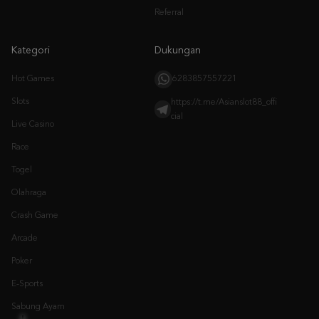
Referral
Kategori
Dukungan
Hot Games
6283857557221
Slots
https://t.me/Asianslot88_offi
cial
Live Casino
Race
Togel
Olahraga
Crash Game
Arcade
Poker
E-Sports
Sabung Ayam