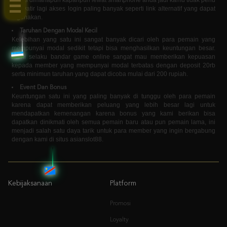
khawatir lagi akses login paling banyak seperti link alternatif yang dapat
digunakan.
Taruhan Dengan Modal Kecil
Kelebihan yang satu ini sangat banyak dicari oleh para pemain yang
mempunyai modal sedikit tetapi bisa menghasilkan keuntungan besar.
Kami selaku bandar game online sangat mau memberikan kepuasan
kepada member yang mempunyai modal terbatas dengan deposit 20rb
serta minimun taruhan yang dapat dicoba mulai dari 200 rupiah.
Event Dan Bonus
Keuntungan satu ini yang paling banyak di tunggu oleh para pemain
karena dapat memberikan peluang yang lebih besar lagi untuk
mendapatkan kemenangan karena bonus yang kami berikan bisa
dapatkan dinikmati oleh semua pemain baru atau pun pemain lama, ini
menjadi salah satu daya tarik untuk para member yang ingin bergabung
dengan kami di situs asianslot88.
Kebijaksanaan
Platform
Promosi
Loyalty