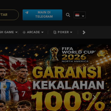
MAIN DI
FTAR
TELEGRAM
SH GAME
ARCADE
POKER
E-SPORTS