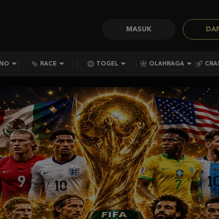
MASUK
DA
INO
RACE
TOGEL
OLAHRAGA
CRA