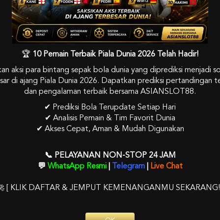
🏆
10 Pemain Terbaik Piala Dunia 2026 Telah Hadir!
kan aksi para bintang sepak bola dunia yang diprediksi menjadi s
OUR PARTNER
sar di ajang Piala Dunia 2026. Dapatkan prediksi pertandingan t
dan pengalaman terbaik bersama ASIANSLOT88.
✔ Prediksi Bola Terupdate Setiap Hari
✔ Analisis Pemain & Tim Favorit Dunia
✔ Akses Cepat, Aman & Mudah Digunakan
📞 PELAYANAN NON-STOP 24 JAM
💬
WhatsApp Resmi
|
Telegram
|
Live Chat
🚀 [ KLIK DAFTAR & JEMPUT KEMENANGANMU SEKARANG! 