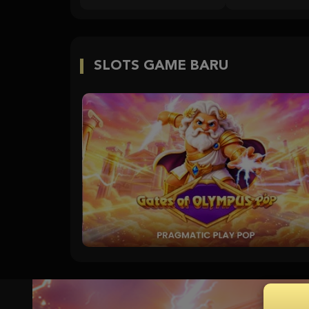
SLOTS GAME BARU