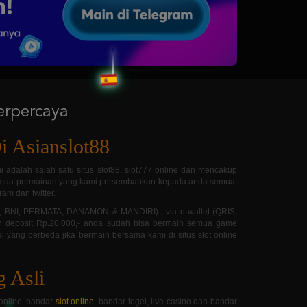
erpercaya
i Asianslot88
i adalah salah satu situs slot88, slot777 online dan mencakup
ti semua permainan yang kami persembahkan kepada anda semua,
am dan twitter.
BRI, BNI, PERMATA, DANAMON & MANDIRI) , via e-wallet (QRIS,
 deposit Rp.20.000,- anda sudah bisa bermain semua game
ang berbeda jika bermain bersama kami di situs slot online
g Asli
 online, bandar
slot online
, bandar togel, live casino dan bandar