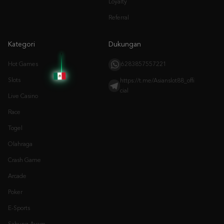
Loyalty
Referral
Kategori
Dukungan
Hot Games
6283857557221
Slots
https://t.me/Asianslot88_offi
cial
Live Casino
Race
Togel
Olahraga
Crash Game
Arcade
Poker
E-Sports