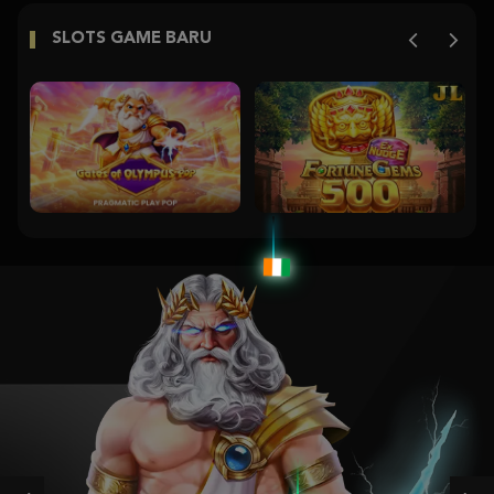
SLOTS GAME BARU
Gates of Olympus 1000
de****1
IDR
2,480,250.00
Sweet Bonanza 2500
me****i
IDR
2,278,700.00
Gates of Olympus 1000
kokoli****7
IDR
1,590,450.00
Sugar Rush 1000
sai****7
IDR
1,175,100.00
Sweet Bonanza 2500
me****i