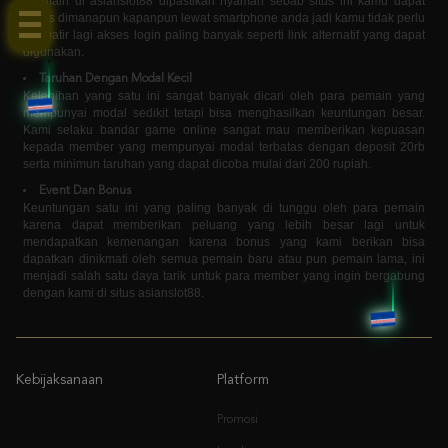
Bermain di asianslot88 dipastikan nyaman sebab situs ini kamu dapat
akses dimanapun kapanpun lewat smartphone anda jadi kamu tidak perlu
khawatir lagi akses login paling banyak seperti link alternatif yang dapat
digunakan.
Taruhan Dengan Modal Kecil
Kelebihan yang satu ini sangat banyak dicari oleh para pemain yang
mempunyai modal sedikit tetapi bisa menghasilkan keuntungan besar.
Kami selaku bandar game online sangat mau memberikan kepuasan
kepada member yang mempunyai modal terbatas dengan deposit 20rb
serta minimun taruhan yang dapat dicoba mulai dari 200 rupiah.
Event Dan Bonus
Keuntungan satu ini yang paling banyak di tunggu oleh para pemain
karena dapat memberikan peluang yang lebih besar lagi untuk
mendapatkan kemenangan karena bonus yang kami berikan bisa
dapatkan dinikmati oleh semua pemain baru atau pun pemain lama, ini
menjadi salah satu daya tarik untuk para member yang ingin bergabung
dengan kami di situs asianslot88.
Kebijaksanaan
Platform
Promosi