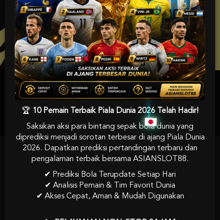
🏆
10 Pemain Terbaik Piala Dunia 2026 Telah Hadir!
Saksikan aksi para bintang sepak bola dunia yang
diprediksi menjadi sorotan terbesar di ajang Piala Dunia
2026. Dapatkan prediksi pertandingan terbaru dan
ASIANSLOT88 : Slot88 Situs Game Slot Gacor
pengalaman terbaik bersama ASIANSLOT88.
Online & Daftar Slot777 Terpercaya
✔ Prediksi Bola Terupdate Setiap Hari
✔ Analisis Pemain & Tim Favorit Dunia
Bermain Game Slot gacor dan
✔ Akses Cepat, Aman & Mudah Digunakan
slot88 Terpercaya Di Asianslot88