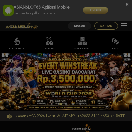
×
ASIANSLOT88 Aplikasi Mobile
UNDUH
Jangan tampilkan lagi hari ini
MASUK
DAFTAR
HOT GAMES
SLOTS
LIVE CASINO
RACE
 🌐 https://link.asianslot88-2026.live ☎️ WHATSAPP : +62822-6142-4653 <> 🟢SERVICE 