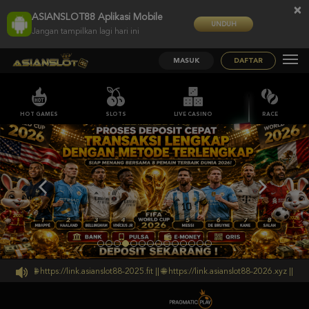
×
ASIANSLOT88 Aplikasi Mobile
UNDUH
Jangan tampilkan lagi hari ini
MASUK
DAFTAR
HOT GAMES
SLOTS
LIVE CASINO
RACE
 🌐 https://link.asianslot88-2025.fit || 🌐 https://link.asianslot88-2026.xyz || 🌐