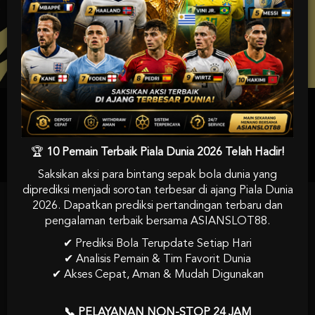
🏆
10 Pemain Terbaik Piala Dunia 2026 Telah Hadir!
Saksikan aksi para bintang sepak bola dunia yang
diprediksi menjadi sorotan terbesar di ajang Piala Dunia
2026. Dapatkan prediksi pertandingan terbaru dan
ASIANSLOT88 : Slot88 Situs Game Slot Gacor
pengalaman terbaik bersama ASIANSLOT88.
Online & Daftar Slot777 Terpercaya
✔ Prediksi Bola Terupdate Setiap Hari
Bermain Game Slot gacor dan
✔ Analisis Pemain & Tim Favorit Dunia
✔ Akses Cepat, Aman & Mudah Digunakan
slot88 Terpercaya Di Asianslot88
ASIANSLOT88
Merupakan situs resmi Game slot gacor online terbaik dan
📞 PELAYANAN NON-STOP 24 JAM