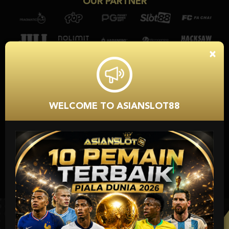
OUR PARTNER
×
WELCOME TO ASIANSLOT88