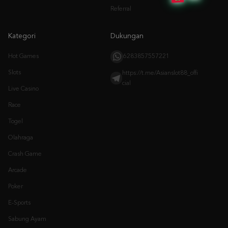
Referral
Kategori
Dukungan
Hot Games
6283857557221
Slots
https://t.me/Asianslot88_offi
cial
Live Casino
Race
Togel
Olahraga
Crash Game
Arcade
Poker
E-Sports
Sabung Ayam