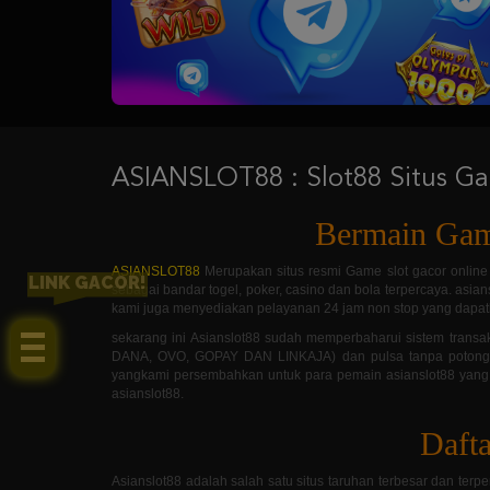
ASIANSLOT88 : Slot88 Situs Ga
Bermain Game
ASIANSLOT88
Merupakan situs resmi Game slot gacor online t
LINK GACOR!
sebagai bandar togel, poker, casino dan bola terpercaya. as
kami juga menyediakan pelayanan 24 jam non stop yang dapatkan
sekarang ini Asianslot88 sudah memperbaharui sistem transa
DANA, OVO, GOPAY DAN LINKAJA) dan pulsa tanpa potongan
yangkami persembahkan untuk para pemain asianslot88 yang 
asianslot88.
Dafta
Asianslot88 adalah salah satu situs taruhan terbesar dan ter