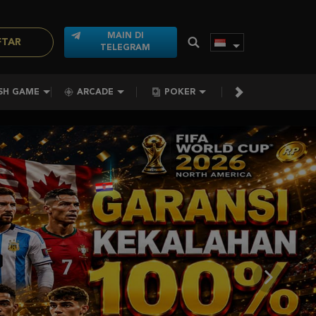
MAIN DI
FTAR
TELEGRAM
SH GAME
ARCADE
POKER
E-SPORTS