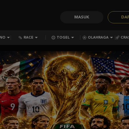
MASUK
DA
INO
RACE
TOGEL
OLAHRAGA
CRA