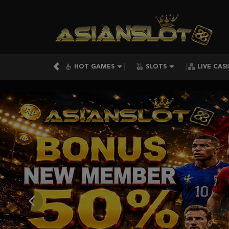
HOT GAMES
SLOTS
LIVE CAS