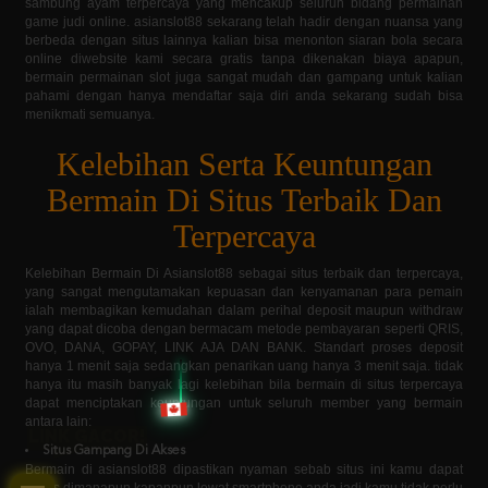
sambung ayam terpercaya yang mencakup seluruh bidang permainan
game judi online. asianslot88 sekarang telah hadir dengan nuansa yang
berbeda dengan situs lainnya kalian bisa menonton siaran bola secara
online diwebsite kami secara gratis tanpa dikenakan biaya apapun,
bermain permainan slot juga sangat mudah dan gampang untuk kalian
pahami dengan hanya mendaftar saja diri anda sekarang sudah bisa
menikmati semuanya.
Kelebihan Serta Keuntungan
Bermain Di Situs Terbaik Dan
Terpercaya
Kelebihan Bermain Di Asianslot88 sebagai situs terbaik dan terpercaya,
yang sangat mengutamakan kepuasan dan kenyamanan para pemain
ialah membagikan kemudahan dalam perihal deposit maupun withdraw
yang dapat dicoba dengan bermacam metode pembayaran seperti QRIS,
OVO, DANA, GOPAY, LINK AJA DAN BANK. Standart proses deposit
hanya 1 menit saja sedangkan penarikan uang hanya 3 menit saja. tidak
hanya itu masih banyak lagi kelebihan bila bermain di situs terpercaya
dapat menciptakan keuntungan untuk seluruh member yang bermain
antara lain:
LINK GACOR!
Situs Gampang Di Akses
Bermain di asianslot88 dipastikan nyaman sebab situs ini kamu dapat
akses dimanapun kapanpun lewat smartphone anda jadi kamu tidak perlu