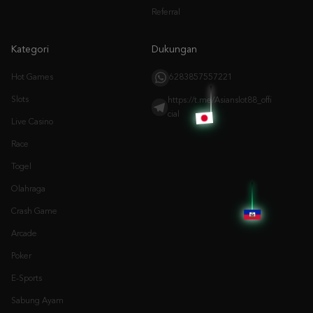
Referral
Kategori
Dukungan
Hot Games
6283857557221
Slots
https://t.me/Asianslot88_offi
cial
Live Casino
Race
Togel
Olahraga
Crash Game
Arcade
Poker
E-Sports
Sabung Ayam