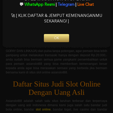
terpercaya saat ini di indonesia dengan server thailand, dimana kami
💬
WhatsApp Resmi
|
Telegram
|
Live Chat
adalah salah satu situs slot88, slot777 online dan mencakup sebagai
bandar togel, poker, casino dan bola terpercaya. asianslot88 sekarang
hadir dengan permainan terlengkap yang dapat kalian nikmati semua
🚀 [ KLIK DAFTAR & JEMPUT KEMENANGANMU
permainan yang kami persembahkan kepada anda semua, kami juga
SEKARANG! ]
menyediakan pelayanan 24 jam non stop yang dapatkan anda hubungi
melalui livechat, telegram, media sosial seperti facebook, instagram dan
twitter.
OK
sekarang ini Asianslot88 sudah memperbaharui sistem transaksi deposit
yang dapat kalian gunakan untuk deposit melalui via bank (BCA, BRI,
BNI, PERMATA, DANAMON & MANDIRI) , via e-wallet (QRIS, DANA, OVO,
GOPAY DAN LINKAJA) dan pulsa tanpa potongan, agar pemain bisa lebih
gampang untuk melakukan transaski hanya dengan deposit Rp.20.000,-
anda sudah bisa bermain semua game yangkami persembahkan untuk
para pemain asianslot88 yang bisa memberikan kemenangan besar
kepada anda agar bisa merasakan sensasi yang berbeda jika bermain
bersama kami di situs slot online asianslot88.
Daftar Situs Judi Slot Online
Dengan Uang Asli
Asianslot88 adalah salah satu situs taruhan terbesar dan terpercaya
dengan uang asli indonesia dimana kami juga salah satu bandar judi
bola online, bandar
slot online
, bandar togel, live casino dan bandar