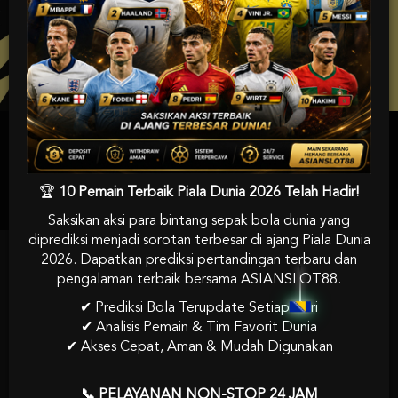
🏆
10 Pemain Terbaik Piala Dunia 2026 Telah Hadir!
Saksikan aksi para bintang sepak bola dunia yang
diprediksi menjadi sorotan terbesar di ajang Piala Dunia
2026. Dapatkan prediksi pertandingan terbaru dan
ASIANSLOT88 : Slot88 Situs Game Slot Gacor
pengalaman terbaik bersama ASIANSLOT88.
Online & Daftar Slot777 Terpercaya
✔ Prediksi Bola Terupdate Setiap Hari
Bermain Game Slot gacor dan
✔ Analisis Pemain & Tim Favorit Dunia
✔ Akses Cepat, Aman & Mudah Digunakan
slot88 Terpercaya Di Asianslot88
ASIANSLOT88
Merupakan situs resmi Game slot gacor online terbaik dan
📞 PELAYANAN NON-STOP 24 JAM