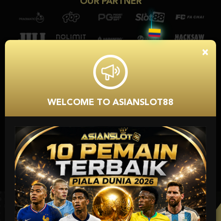
OUR PARTNER
×
WELCOME TO ASIANSLOT88