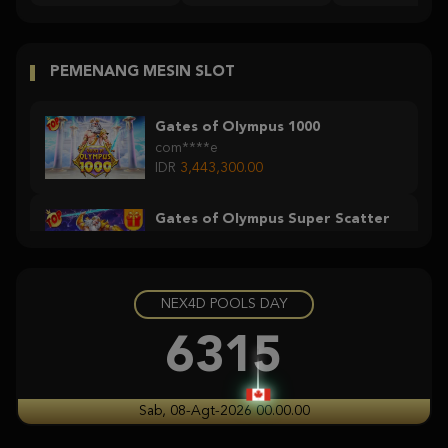
PEMENANG MESIN SLOT
Gates of Olympus 1000
com****e
IDR
3,443,300.00
Gates of Olympus Super Scatter
k****u
IDR
2,465,540.00
NEX4D POOLS DAY
Gates of Olympus™
aweja****a
6315
IDR
2,254,800.00
Gates of Olympus 1000
Sab, 08-Agt-2026 00.00.00
iqbala****8
IDR
2,076,200.00