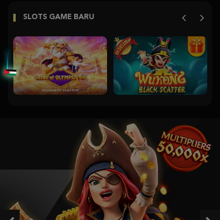
SLOTS GAME BARU
Gates of Olympus 1000
aweja****a
IDR
1,984,200.00
Mahjong Wins 3 – Black Scatter
k****t
IDR
1,473,000.00
Gates of Olympus 1000
aweja****a
IDR
1,433,000.00
Gates of Olympus 1000
atok****h
IDR
1,139,700.00
Gates of Olympus™
bat****9